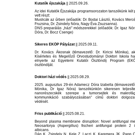
Kutatók éjszakája
|| 2025.09.26.
Az idei Kutatók Éjszakája programsorozaton tanszékünk két
vett részt:
Muslicák az űrben (előadók: Dr. Bodai László, Kovács Mercé
Fruzsina, Dr. Zsindely Nóra, Nagy Éva Zsuzsanna).
DNS preparálás „házi” módszerekkel (előadók: Dr. Igaz Nó
Dóra, Dr. Bocz Csenge)
Sikeres EKÖP Pályázat
|| 2025.09.11.
Dr. Kovács Ákosnak (témavezető: Dr. Kiricsi Mónika), 
Kísérletes és Megelőző Orvostudományi Doktori Iskola hal
elnyerte az Egyetemi Kutatói Ösztöndíj Program (EKÖ
ösztöndíját.
Doktori házi védés
|| 2025.08.29.
2025. augusztus 29-én Adamecz Dóra Izabella (témavezetők:
Mónika, Dr Igaz Nóra) tanszékünkön sikeresen teljesít
nanorészecskék szerepe a tumorsejtek és makrofág
kommunikáció szabályozásában” című doktori dolgoza
védését.
Friss publikáció
|| 2025.08.21.
Beyond plasma membrane disruption: Novel antifungal m
Neosartorya (Aspergillus) fischeri antifungal protein 2
albicans.
Dán K,
Zsindely N
, Kele Z, Laczi K, Karemera JK, Papp C