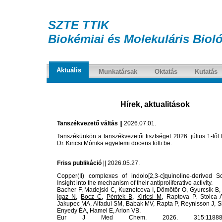
SZTE TTIK
Biokémiai és Molekuláris Bioló
Aktuális
Munkatársak
Oktatás
Kutatás
Hírek, aktualitások
Tanszékvezető váltás
|| 2026.07.01.
Tanszékünkön a tanszékvezetői tisztséget 2026. július 1-től
Dr. Kiricsi Mónika egyetemi docens tölti be.
Friss publikáció
|| 2026.05.27.
Copper(II) complexes of indolo[2,3-c]quinoline-derived Sc
Insight into the mechanism of their antiproliferative activity.
Bacher F, Madejski C, Kuznetcova I, Dömötör O, Gyurcsik B,
Igaz N
,
Bocz C
,
Péntek B
,
Kiricsi M
, Raptova P, Stoica 
Jakupec MA, Alfadul SM, Babak MV, Rapta P, Reynisson J, Si
Enyedy ÉA, Hamel E, Arion VB.
Eur J Med Chem. 2026. 315:118