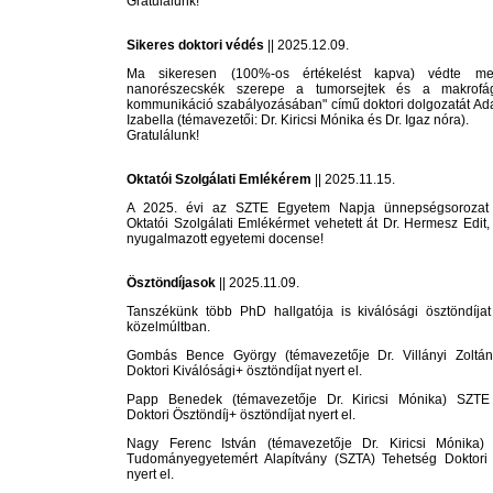
Gratulálunk!
Sikeres doktori védés
|| 2025.12.09.
Ma sikeresen (100%-os értékelést kapva) védte m
nanorészecskék szerepe a tumorsejtek és a makrofág
kommunikáció szabályozásában" című doktori dolgozatát A
Izabella (témavezetői: Dr. Kiricsi Mónika és Dr. Igaz nóra).
Gratulálunk!
Oktatói Szolgálati Emlékérem
|| 2025.11.15.
A 2025. évi az SZTE Egyetem Napja ünnepségsorozat 
Oktatói Szolgálati Emlékérmet vehetett át Dr. Hermesz Edit
nyugalmazott egyetemi docense!
Ösztöndíjasok
|| 2025.11.09.
Tanszékünk több PhD hallgatója is kiválósági ösztöndíjat
közelmúltban.
Gombás Bence György (témavezetője Dr. Villányi Zoltá
Doktori Kiválósági+ ösztöndíjat nyert el.
Papp Benedek (témavezetője Dr. Kiricsi Mónika) SZTE 
Doktori Ösztöndíj+ ösztöndíjat nyert el.
Nagy Ferenc István (témavezetője Dr. Kiricsi Mónika)
Tudományegyetemért Alapítvány (SZTA) Tehetség Doktori 
nyert el.