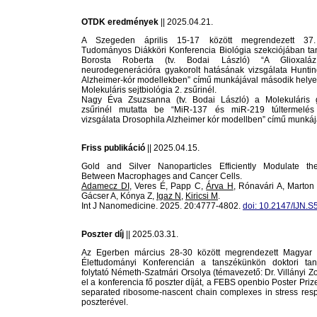
OTDK eredmények
|| 2025.04.21.
A Szegeden április 15-17 között megrendezett 37
Tudományos Diákköri Konferencia Biológia szekciójában ta
Borosta Roberta (tv. Bodai László) “A Glioxaláz
neurodegenerációra gyakorolt hatásának vizsgálata Huntin
Alzheimer-kór modellekben” című munkájával második helyezé
Molekuláris sejtbiológia 2. zsűrinél.
Nagy Éva Zsuzsanna (tv. Bodai László) a Molekuláris 
zsűrinél mutatta be “MiR-137 és miR-219 túltermelés
vizsgálata Drosophila Alzheimer kór modellben” című munkáj
Friss publikáció
|| 2025.04.15.
Gold and Silver Nanoparticles Efficiently Modulate th
Between Macrophages and Cancer Cells.
Adamecz DI
, Veres É, Papp C,
Árva H
, Rónavári A, Marton 
Gácser A, Kónya Z,
Igaz N
,
Kiricsi M
.
Int J Nanomedicine. 2025. 20:4777-4802.
doi: 10.2147/IJN.S
Poszter díj
|| 2025.03.31.
Az Egerben március 28-30 között megrendezett Magyar 
Élettudományi Konferencián a tanszékünkön doktori ta
folytató Németh-Szatmári Orsolya (témavezető: Dr. Villányi Zo
el a konferencia fő poszter díját, a FEBS openbio Poster Priz
separated ribosome-nascent chain complexes in stress res
poszterével.