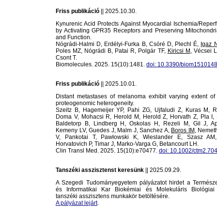
Friss publikáció
|| 2025.10.30.
Kynurenic Acid Protects Against Myocardial Ischemia/Reperf
by Activating GPR35 Receptors and Preserving Mitochondria
and Function.
Nógrádi-Halmi D, Erdélyi-Furka B, Csóré D, Plechl É,
Igaz 
Poles MZ, Nógrádi B, Patai R, Polgár TF,
Kiricsi M
, Vécsei 
Csont T.
Biomolecules. 2025. 15(10):1481.
doi: 10.3390/biom1510148
Friss publikáció
|| 2025.10.01.
Distant metastases of melanoma exhibit varying extent of i
proteogenomic heterogeneity.
Szeitz B, Hagemeijer YP, Pahi ZG, Ujfaludi Z, Kuras M, R
Doma V, Mohacsi R, Herold M, Herold Z, Horvath Z, Pla I, 
Baldetorp B, Lindberg H, Oskolas H, Rezeli M, Gil J, Ap
Kemeny LV, Guedes J, Malm J, Sanchez A,
Boros IM
, Nemeth
V, Pankotai T, Pawłowski K, Wieslander E, Szasz AM
Horvatovich P, Timar J, Marko-Varga G, Betancourt LH.
Clin Transl Med. 2025. 15(10):e70477.
doi: 10.1002/ctm2.70
Tanszéki asszisztenst keresünk
|| 2025.09.29.
A Szegedi Tudományegyetem pályázatot hirdet a Termész
és Informatikai Kar Biokémiai és Molekuláris Biológia
tanszéki asszisztens munkakör betöltésére.
A pályázat lejárt
.