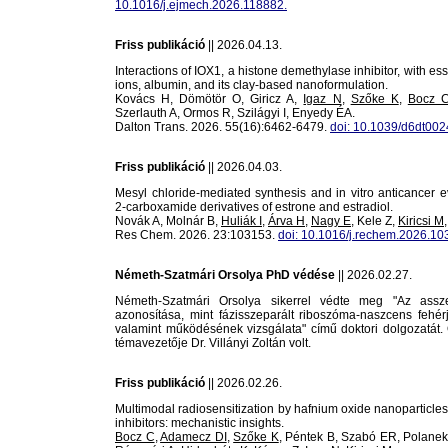
10.1016/j.ejmech.2026.118882.
Friss publikáció
|| 2026.04.13.
Interactions of IOX1, a histone demethylase inhibitor, with ess
ions, albumin, and its clay-based nanoformulation.
Kovács H, Dömötör O, Giricz A,
Igaz N
,
Szőke K
,
Bocz 
Szerlauth A, Ormos R, Szilágyi I, Enyedy ÉA.
Dalton Trans. 2026. 55(16):6462-6479.
doi: 10.1039/d6dt002
Friss publikáció
|| 2026.04.03.
Mesyl chloride-mediated synthesis and in vitro anticancer e
2-carboxamide derivatives of estrone and estradiol.
Novák A, Molnár B,
Huliák I
,
Árva H
,
Nagy E
, Kele Z,
Kiricsi M
Res Chem. 2026. 23:103153.
doi: 10.1016/j.rechem.2026.10
Németh-Szatmári Orsolya PhD védése
|| 2026.02.27.
Németh-Szatmári Orsolya sikerrel védte meg "Az assz
azonosítása, mint fázisszeparált riboszóma-naszcens fehér
valamint működésének vizsgálata" című doktori dolgozatát. 
témavezetője Dr. Villányi Zoltán volt.
Friss publikáció
|| 2026.02.26.
Multimodal radiosensitization by hafnium oxide nanoparticl
inhibitors: mechanistic insights.
Bocz C
,
Adamecz DI
,
Szőke K
, Péntek B, Szabó ER, Polanek