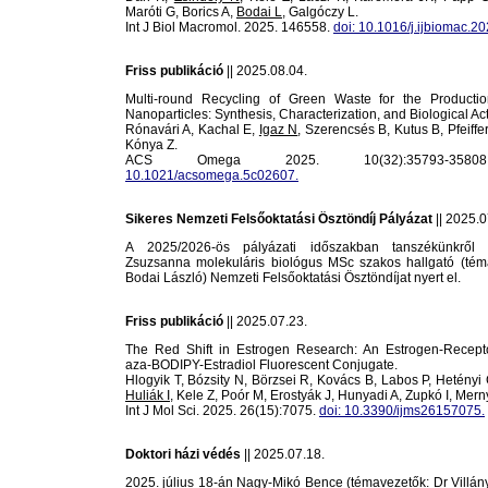
Maróti G, Borics A,
Bodai L
, Galgóczy L.
Int J Biol Macromol. 2025. 146558.
doi: 10.1016/j.ijbiomac.2
Friss publikáció
|| 2025.08.04.
Multi-round Recycling of Green Waste for the Productio
Nanoparticles: Synthesis, Characterization, and Biological Acti
Rónavári A, Kachal E,
Igaz N
, Szerencsés B, Kutus B, Pfeiffer
Kónya Z.
ACS Omega 2025. 10(32):35793-3
10.1021/acsomega.5c02607.
Sikeres Nemzeti Felsőoktatási Ösztöndíj Pályázat
|| 2025.0
A 2025/2026-ös pályázati időszakban tanszékünkrő
Zsuzsanna molekuláris biológus MSc szakos hallgató (tém
Bodai László) Nemzeti Felsőoktatási Ösztöndíjat nyert el.
Friss publikáció
|| 2025.07.23.
The Red Shift in Estrogen Research: An Estrogen-Recept
aza-BODIPY-Estradiol Fluorescent Conjugate.
Hlogyik T, Bózsity N, Börzsei R, Kovács B, Labos P, Hetényi
Huliák I
, Kele Z, Poór M, Erostyák J, Hunyadi A, Zupkó I, Mern
Int J Mol Sci. 2025. 26(15):7075.
doi: 10.3390/ijms26157075.
Doktori házi védés
|| 2025.07.18.
2025. július 18-án Nagy-Mikó Bence (témavezetők: Dr Villány