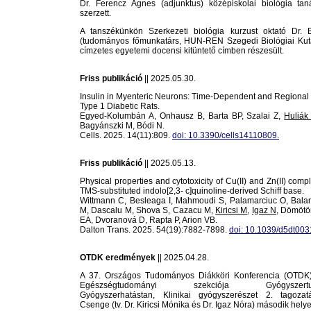
Dr. Ferencz Ágnes (adjunktus) középiskolai biológia tan
szerzett.
A tanszékünkön Szerkezeti biológia kurzust oktató Dr. Bo
(tudományos főmunkatárs, HUN-REN Szegedi Biológiai Kut
címzetes egyetemi docensi kitüntető címben részesült.
Friss publikáció
|| 2025.05.30.
Insulin in Myenteric Neurons: Time-Dependent and Regional
Type 1 Diabetic Rats.
Egyed-Kolumbán A, Onhausz B, Barta BP, Szalai Z,
Huliák 
Bagyánszki M, Bódi N.
Cells. 2025. 14(11):809.
doi: 10.3390/cells14110809.
Friss publikáció
|| 2025.05.13.
Physical properties and cytotoxicity of Cu(II) and Zn(II) comp
TMS-substituted indolo[2,3- c]quinoline-derived Schiff base.
Wittmann C, Besleaga I, Mahmoudi S, Palamarciuc O, Bala
M, Dascalu M, Shova S, Cazacu M,
Kiricsi M
,
Igaz N
, Dömötö
EA, Dvoranová D, Rapta P, Arion VB.
Dalton Trans. 2025. 54(19):7882-7898.
doi: 10.1039/d5dt003
OTDK eredmények
|| 2025.04.28.
A 37. Országos Tudományos Diákköri Konferencia (OTDK
Egészségtudományi szekciója Gyógyszertud
Gyógyszerhatástan, Klinikai gyógyszerészet 2. tagoza
Csenge (tv. Dr. Kiricsi Mónika és Dr. Igaz Nóra) második helyez