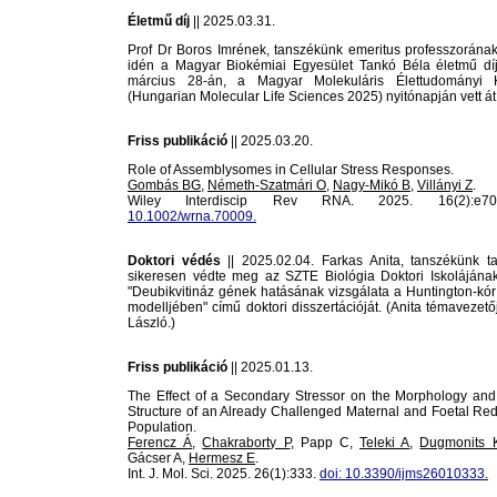
Életmű díj
|| 2025.03.31.
Prof Dr Boros Imrének, tanszékünk emeritus professzorának 
idén a Magyar Biokémiai Egyesület Tankó Béla életmű díj
március 28-án, a Magyar Molekuláris Élettudományi K
(Hungarian Molecular Life Sciences 2025) nyitónapján vett át
Friss publikáció
|| 2025.03.20.
Role of Assemblysomes in Cellular Stress Responses.
Gombás BG
,
Németh-Szatmári O
,
Nagy-Mikó B
,
Villányi Z
.
Wiley Interdiscip Rev RNA. 2025. 16(2):
10.1002/wrna.70009.
Doktori védés
|| 2025.02.04. Farkas Anita, tanszékünk t
sikeresen védte meg az SZTE Biológia Doktori Iskolájának 
"Deubikvitináz gének hatásának vizsgálata a Huntington-kór
modelljében" című doktori disszertációját. (Anita témavezet
László.)
Friss publikáció
|| 2025.01.13.
The Effect of a Secondary Stressor on the Morphology a
Structure of an Already Challenged Maternal and Foetal Red
Population.
Ferencz Á
,
Chakraborty P
, Papp C,
Teleki A
,
Dugmonits 
Gácser A,
Hermesz E
.
Int. J. Mol. Sci. 2025. 26(1):333.
doi: 10.3390/ijms26010333.