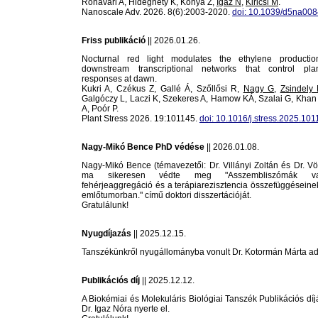
Rónavári A, Hideghéty K, Kónya Z,
Igaz N
,
Kiricsi M
.
Nanoscale Adv. 2026. 8(6):2003-2020.
doi: 10.1039/d5na008
Friss publikáció
|| 2026.01.26.
Nocturnal red light modulates the ethylene producti
downstream transcriptional networks that control pla
responses at dawn.
Kukri A, Czékus Z, Gallé Á, Szőllősi R,
Nagy G
,
Zsindely
Galgóczy L, Laczi K, Szekeres A, Hamow KÁ, Szalai G, Khan
A, Poór P.
Plant Stress 2026. 19:101145.
doi: 10.1016/j.stress.2025.101
Nagy-Mikó Bence PhD védése
|| 2026.01.08.
Nagy-Mikó Bence (témavezetői: Dr. Villányi Zoltán és Dr. V
ma sikeresen védte meg "Asszembliszómák va
fehérjeaggregáció és a terápiarezisztencia összefüggéseine
emlőtumorban." című doktori disszertációját.
Gratulálunk!
Nyugdíjazás
|| 2025.12.15.
Tanszékünkről nyugállományba vonult Dr. Kotormán Márta ad
Publikációs díj
|| 2025.12.12.
A Biokémiai és Molekuláris Biológiai Tanszék Publikációs dí
Dr. Igaz Nóra nyerte el.