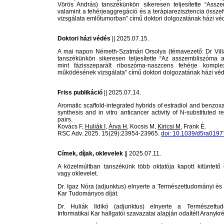
Vörös András) tanszékünkön sikeresen teljesítette “Assz
valamint a fehérjeaggregáció és a terápiarezisztencia össz
vizsgálata emlőtumorban” című doktori dolgozatának házi vé
Doktori házi védés
|| 2025.07.15.
A mai napon Németh-Szatmári Orsolya (témavezető: Dr Villá
tanszékünkön sikeresen teljesítette “Az asszembliszóma a
mint fázisszeparált riboszóma-naszcens fehérje komple
működésének vizsgálata” című doktori dolgozatának házi véd
Friss publikáció
|| 2025.07.14.
Aromatic scaffold-integrated hybrids of estradiol and benzox
synthesis and in vitro anticancer activity of N-substituted r
pairs.
Kovács F,
Huliák I
,
Árva H
, Kocsis M,
Kiricsi M
, Frank É.
RSC Adv. 2025. 15(29):23954-23965.
doi: 10.1039/d5ra01977
Címek, díjak, oklevelek
|| 2025.07.11.
A közelmúltban tanszékünk több oktatója kapott kitüntető c
vagy oklevelet.
Dr. Igaz Nóra (adjunktus) elnyerte a Természettudományi és 
Kar Tudományos díját.
Dr. Huliák Ildikó (adjunktus) elnyerte a Természettu
Informatikai Kar hallgatói szavazatai alapján odaítélt Aranykrét